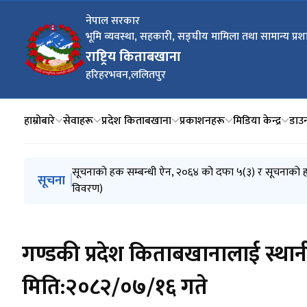
नेपाल सरकार
भूमि व्यवस्था, सहकारी, सङ्‍घीय मामिला तथा सामान्य प्रश
राष्ट्रिय किताबखाना
हरिहरभवन,ललितपुर
हाम्रोबारे
सेवाहरू
प्रदेश किताबखाना
प्रकाशनहरू
मिडिया केन्द्र
डाउ
मुख्य नेभिगेसनमा जानुहोस्
राष्ट्रिय किताबखानाको श्रीमान महानिर्देशक आरती न्यौपाने ज
सूचनाको हक सम्बन्धी ऐन, २०६४ को दफा ५(३) र सूचनाको ह
विदाको दिनमा समेत सम्पत्ति विवरण बुझ्ने सम्बन्धी सूचना ।
आ. व. २०८३/०८४ मा अनिवार्य अवकाश हुने अनुमानित कर्मचा
श्री लोक सेवा आयोग र राष्ट्रिय किताबखाना(निजामती) बीच सेव
सूचना
विवरण)
गण्डकी प्रदेश किताबखानालाई स्था
मिति:२०८२/०७/१६ गते