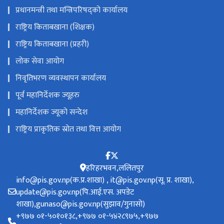
प्रधानमन्त्री तथा मन्त्रिपरिषद्को कार्यालय
राष्ट्रिय किताबखाना (शिक्षक)
राष्ट्रिय किताबखाना (प्रहरी)
लोक सेवा आयोग
निवृतिभरण व्यवस्थापन कार्यालय
पूर्व महानिर्देशक ज्यूहरु
महानिर्देशक ज्यूको सन्देश
राष्ट्रिय प्राकृतिक स्रोत तथा वित्त आयोग
हरिहरभवन,ललितपुर
info@pis.gov.np(क.प्र.शाखा) , it@pis.gov.np(सू. प्र. शाखा),
update@pis.gov.np(पि.आई.एस. अपडेट
शाखा),gunaso@pis.gov.np(सुझाव/गुनासो)
+‌‌९७७ ०१-५०१०१३८,+९७७ ०१-५४२८९७५,+९७७