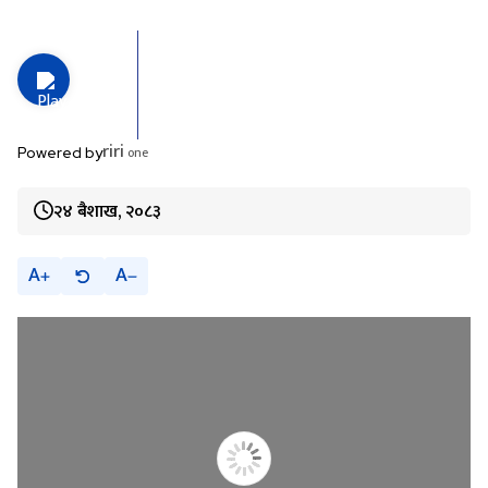
riri
one
Powered by
२४ बैशाख, २०८३
A
A