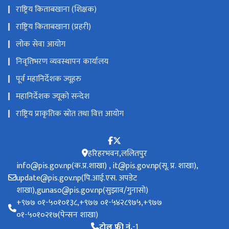
राष्ट्रिय किताबखाना (शिक्षक)
राष्ट्रिय किताबखाना (प्रहरी)
लोक सेवा आयोग
निवृतिभरण व्यवस्थापन कार्यालय
पूर्व महानिर्देशक ज्यूहरु
महानिर्देशक ज्यूको सन्देश
राष्ट्रिय प्राकृतिक स्रोत तथा वित्त आयोग
हरिहरभवन,ललितपुर
info@pis.gov.np(क.प्र.शाखा) , it@pis.gov.np(सू. प्र. शाखा),
update@pis.gov.np(पि.आई.एस. अपडेट
शाखा),gunaso@pis.gov.np(सुझाव/गुनासो)
+‌‌९७७ ०१-५०१०१३८,+९७७ ०१-५४२८९७५,+९७७
०१-५०१०२१७(पेन्सन शाखा)
टोल फ्री नं.
-1