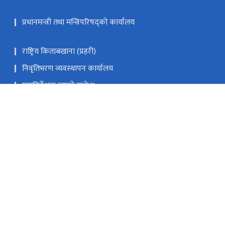
प्रधानमन्त्री तथा मन्त्रिपरिषद्को कार्यालय
राष्ट्रिय किताबखाना (प्रहरी)
निवृतिभरण व्यवस्थापन कार्यालय
महानिर्देशक ज्यूको सन्देश
.gov.np(सुझाव/गुनासो)