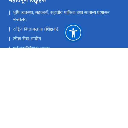
महत्त्वपूर्ण लिङ्कहरू
भूमि व्यवस्था, सहकारी, सङ्‍घीय मामिला तथा सामान्य प्रशासन
मन्त्रालय
राष्ट्रिय किताबखाना (शिक्षक)
लोक सेवा आयोग
पूर्व महानिर्देशक ज्यूहरु
राष्ट्रिय प्राकृतिक स्रोत तथा वित्त आयोग
np(सू. प्र. शाखा), update@pis.gov.np(पि.आई.एस. अपडेट शाखा),gunaso@pis
न शाखा)
टोल फ्री नं.
-1