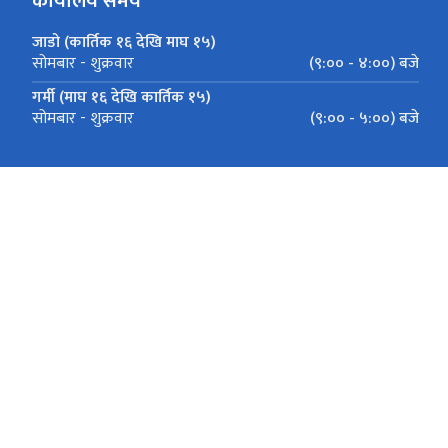
कार्यालय समय
जाडो (कार्तिक १६ देखि माघ १५)
(९:०० - ४:००) बजे
सोमबार - शुक्रवार
गर्मी (माघ १६ देखि कार्तिक १५)
(९:०० - ५:००) बजे
सोमबार - शुक्रवार
हरिहरभवन,ललितपुर
info@pis.gov.np(क.प्र.शाखा) , it@pis.gov.
+‌‌९७७ ०१-५०१०१३८,+९७७ ०१-५४२८९७५,+९७७ ०१-५०१०२१७(पेन्स