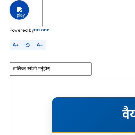
riri
one
Powered by
A
A
वै