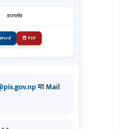
डाउनलोड
 Word
📕 PDF
pis.gov.np
मा Mail