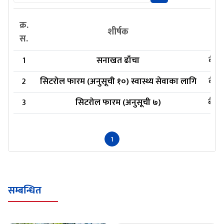
क्र.
प
शीर्षक
स.
1
सनाखत ढाँचा
बैशा
2
सिटरोल फारम (अनुसूची १०) स्वास्थ्य सेवाका लागि
बैशा
3
सिटरोल फारम (अनुसूची ७)
बैशा
1
सम्बन्धित