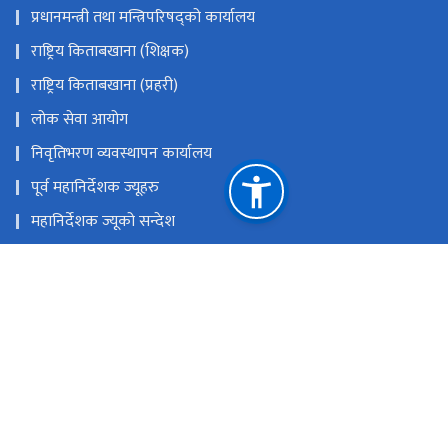
प्रधानमन्त्री तथा मन्त्रिपरिषद्को कार्यालय
राष्ट्रिय किताबखाना (शिक्षक)
राष्ट्रिय किताबखाना (प्रहरी)
लोक सेवा आयोग
निवृतिभरण व्यवस्थापन कार्यालय
पूर्व महानिर्देशक ज्यूहरु
महानिर्देशक ज्यूको सन्देश
राष्ट्रिय प्राकृतिक स्रोत तथा वित्त आयोग
हरिहरभवन,ललितपुर
info@pis.gov.np(क.प्र.शाखा) , it@pis.gov.np(सू. प्र. शाखा),
update@pis.gov.np(पि.आई.एस. अपडेट
शाखा),gunaso@pis.gov.np(सुझाव/गुनासो)
+‌‌९७७ ०१-५०१०१३८,+९७७ ०१-५४२८९७५,+९७७